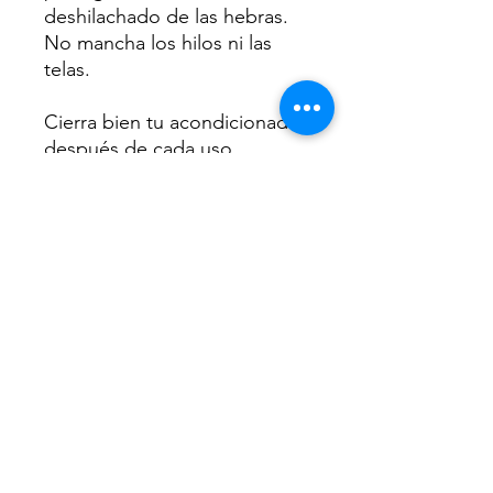
deshilachado de las hebras.
No mancha los hilos ni las
telas.
Cierra bien tu acondicionador
después de cada uso.
Conserva en un lugar fresco y
seco.
Hecho artesanalmente en
México. Cont. Net. 10g.
INFORMACIÓN DEL ENVÍO
De 3 a 6 días hábiles. Se te enviará un
número de guía para que puedas
rastrear tu paquete.
myblockmexico@gmail.com