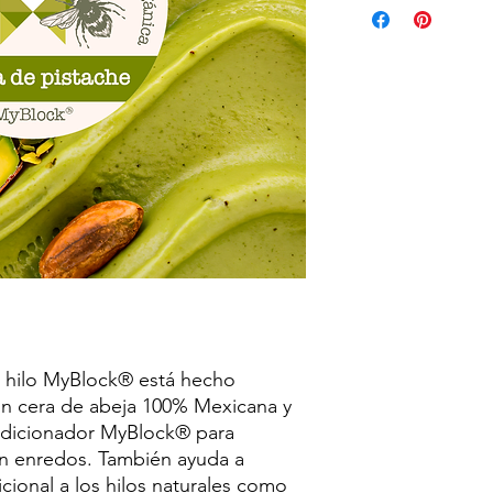
para que puedas rast
 hilo MyBlock® está hecho
 cera de abeja 100% Mexicana y
ondicionador MyBlock® para
in enredos. También ayuda a
icional a los hilos naturales como