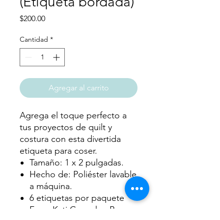
(Etiqueta bordada)
Precio
$200.00
Cantidad
*
Agregar al carrito
Agrega el toque perfecto a
tus proyectos de quilt y
costura con esta divertida
etiqueta para coser.
Tamaño: 1 x 2 pulgadas.
Hecho de: Poliéster lavable
a máquina.
6 etiquetas por paquete
From
Kati Cupcake
, By