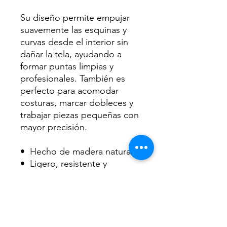
Su diseño permite empujar
suavemente las esquinas y
curvas desde el interior sin
dañar la tela, ayudando a
formar puntas limpias y
profesionales. También es
perfecto para acomodar
costuras, marcar dobleces y
trabajar piezas pequeñas con
mayor precisión.
•⁠ ⁠Hecho de madera natural
•⁠ ⁠Ligero, resistente y
cómodo de usar
•⁠ ⁠Ideal para voltear esquinas
y formar puntas
•⁠ ⁠Ayuda a evitar dañar o
perforar la tela